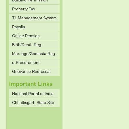
Building Permission
Property Tax
TL Management System
Payslip
Online Pension
Birth/Death Reg.
Marriage/Gomasta Reg.
e-Procurement
Grievance Redressal
National Portal of India
Chhattisgarh State Site