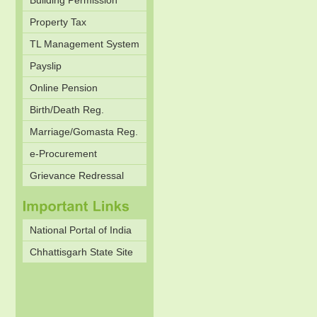
Building Permission
Property Tax
TL Management System
Payslip
Online Pension
Birth/Death Reg.
Marriage/Gomasta Reg.
e-Procurement
Grievance Redressal
National Portal of India
Chhattisgarh State Site