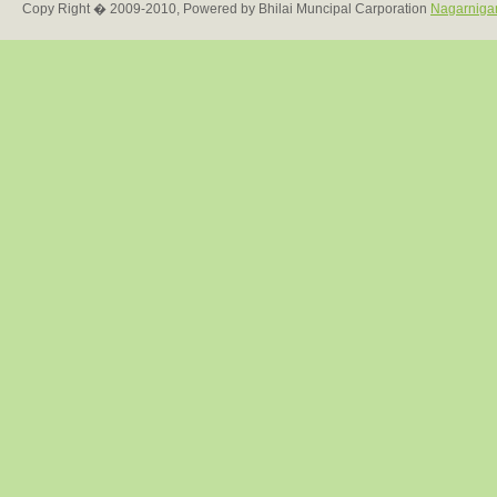
Copy Right � 2009-2010, Powered by Bhilai Muncipal Carporation
Nagarniga