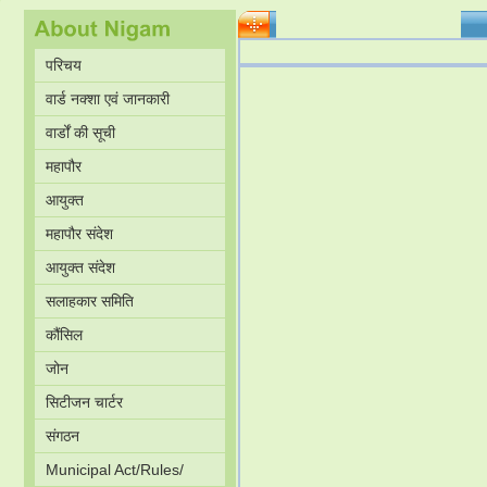
परिचय
वार्ड नक्शा एवं जानकारी
वार्डों की सूची
महापौर
आयुक्त
महापौर संदेश
आयुक्त संदेश
सलाहकार समिति
कौंसिल
जोन
सिटीजन चार्टर
संगठन
Municipal Act/Rules/