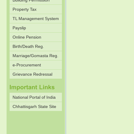
Building Permission
Property Tax
TL Management System
Payslip
Online Pension
Birth/Death Reg.
Marriage/Gomasta Reg.
e-Procurement
Grievance Redressal
National Portal of India
Chhattisgarh State Site