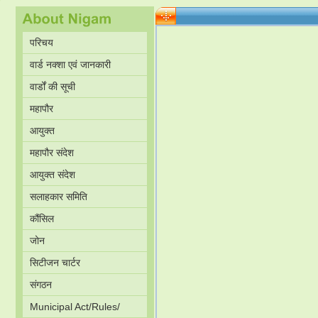
परिचय
वार्ड नक्शा एवं जानकारी
वार्डों की सूची
महापौर
आयुक्त
महापौर संदेश
आयुक्त संदेश
सलाहकार समिति
कौंसिल
जोन
सिटीजन चार्टर
संगठन
Municipal Act/Rules/