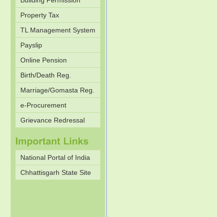
Building Permission
Property Tax
TL Management System
Payslip
Online Pension
Birth/Death Reg.
Marriage/Gomasta Reg.
e-Procurement
Grievance Redressal
National Portal of India
Chhattisgarh State Site