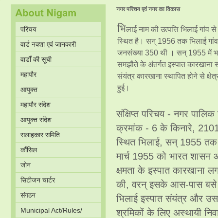
नगर परिचय एवं नगर का विकास
भि
परिचय
लाई नाम की उत्पत्ति भिलाई गांव से 
स्थित है। सन् 1956 तक भिलाई गांव
वार्ड नक्शा एवं जानकारी
जनसंख्या 350 थी । सन् 1955 में भा
वार्डों की सूची
समझौते के अंतर्गत इस्पात कारखाना 
महापौर
संयंत्र कारखाना स्थापित होने से क्षेत्र 
हुई।
आयुक्त
महापौर संदेश
संक्षिप्त परिचय - नगर पालि
आयुक्त संदेश
क्रमांक - 6 के किनारे, 21013 उ
सलाहकार समिति
स्थित भिलाई, सन् 1955 तक 
कौंसिल
मार्च 1955 को भारत शासन औ
जोन
क्षमता के इस्पात कारखाना 
सिटीजन चार्टर
की, वरन् इसके आस-पास बसे सैक
संगठन
भिलाई इस्पात संयंत्र और उस
Municipal Act/Rules/
श्रमिकों के लिए अस्थायी निव