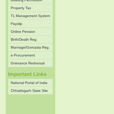
Building Permission
Property Tax
TL Management System
Payslip
Online Pension
Birth/Death Reg.
Marriage/Gomasta Reg.
e-Procurement
Grievance Redressal
National Portal of India
Chhattisgarh State Site